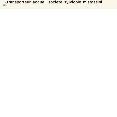
Aménagement de forêt
privée
Préparation de terrain
Reboisement
Entretien de plantation
Coupe de bois
Inventaire forestier
Évaluation forestière