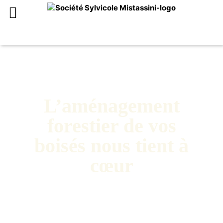
SOCIÉTÉ SYLVICOLE
MISTASSINI LTÉE
L’aménagement
forestier de vos
boisés nous tient à
cœur
Faites-nous part de vos besoins