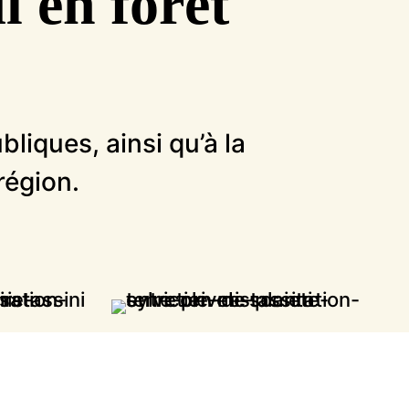
l en forêt
liques, ainsi qu’à la
région.