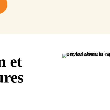
n et
ures