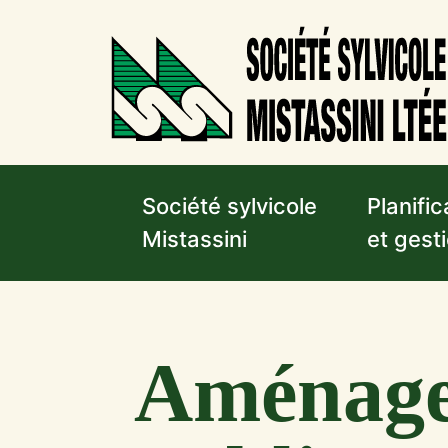
Société sylvicole
Planific
Mistassini
et gesti
Aménage