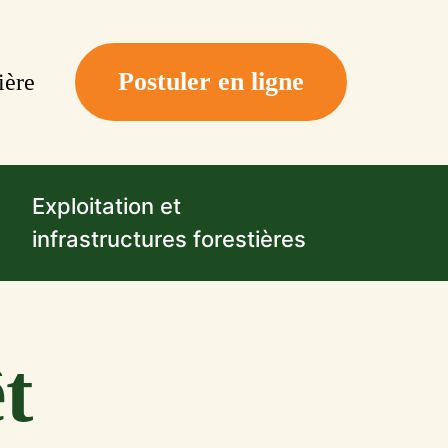
Postuler en ligne
ière
Exploitation et
infrastructures forestières
t