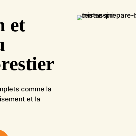
n et
u
orestier
omplets comme la
oisement et la